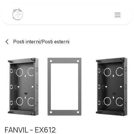
Passa al contenuto
Posti interni/Posti esterni
FANVIL - EX612