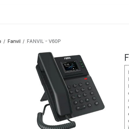
po
Teslamed
Epilazione Laser
Pedicure & Manicure
p
Fanvil
FANVIL - V60P
F