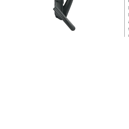
F
6
D