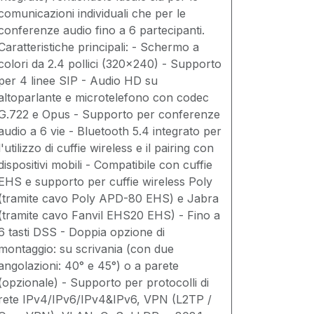
comunicazioni individuali che per le
conferenze audio fino a 6 partecipanti.
Caratteristiche principali: - Schermo a
colori da 2.4 pollici (320x240) - Supporto
per 4 linee SIP - Audio HD su
altoparlante e microtelefono con codec
G.722 e Opus - Supporto per conferenze
audio a 6 vie - Bluetooth 5.4 integrato per
l'utilizzo di cuffie wireless e il pairing con
dispositivi mobili - Compatibile con cuffie
EHS e supporto per cuffie wireless Poly
(tramite cavo Poly APD-80 EHS) e Jabra
(tramite cavo Fanvil EHS20 EHS) - Fino a
6 tasti DSS - Doppia opzione di
montaggio: su scrivania (con due
angolazioni: 40° e 45°) o a parete
(opzionale) - Supporto per protocolli di
rete IPv4/IPv6/IPv4&IPv6, VPN (L2TP /