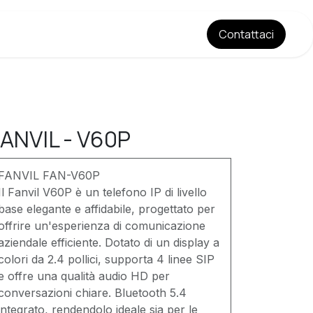
​​​​Contatt​​​​aci
Estetica di Base
Listino Prezzi
Equipè
Chi siamo
Blog
ANVIL - V60P
FANVIL FAN-V60P
Il Fanvil V60P è un telefono IP di livello
base elegante e affidabile, progettato per
offrire un'esperienza di comunicazione
aziendale efficiente. Dotato di un display a
colori da 2.4 pollici, supporta 4 linee SIP
e offre una qualità audio HD per
conversazioni chiare. Bluetooth 5.4
integrato, rendendolo ideale sia per le