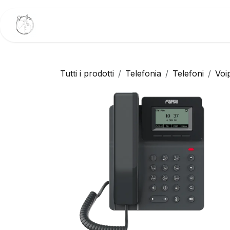
Passa al contenuto
Home
Trattamenti Viso
Trattamenti Cor
Tutti i prodotti
Telefonia
Telefoni
Voi