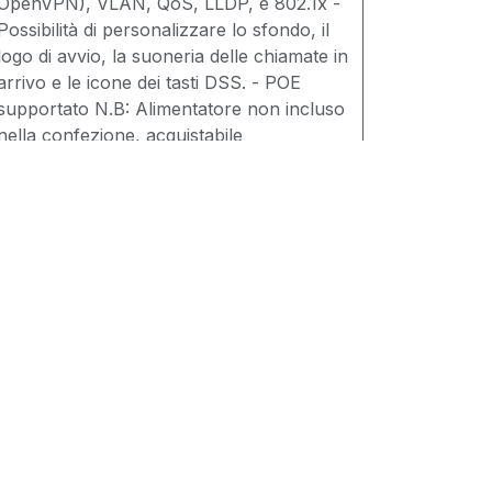
OpenVPN), VLAN, QoS, LLDP, e 802.1x -
Possibilità di personalizzare lo sfondo, il
logo di avvio, la suoneria delle chiamate in
arrivo e le icone dei tasti DSS. - POE
supportato N.B: Alimentatore non incluso
nella confezione, acquistabile
seperatamente cod. 176.58
anvil
1,60
€
Aggiungi al carrello
ocumenti
Fanvil_Datasheet+V60P.pdf