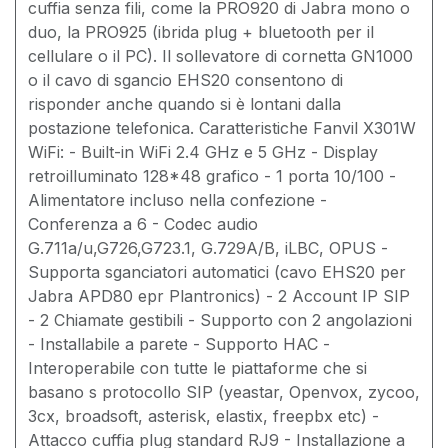
cuffia senza fili, come la PRO920 di Jabra mono o
duo, la PRO925 (ibrida plug + bluetooth per il
cellulare o il PC). Il sollevatore di cornetta GN1000
o il cavo di sgancio EHS20 consentono di
risponder anche quando si è lontani dalla
postazione telefonica. Caratteristiche Fanvil X301W
WiFi: - Built-in WiFi 2.4 GHz e 5 GHz - Display
retroilluminato 128*48 grafico - 1 porta 10/100 -
Alimentatore incluso nella confezione -
Conferenza a 6 - Codec audio
G.711a/u,G726,G723.1, G.729A/B, iLBC, OPUS -
Supporta sganciatori automatici (cavo EHS20 per
Jabra APD80 epr Plantronics) - 2 Account IP SIP
- 2 Chiamate gestibili - Supporto con 2 angolazioni
- Installabile a parete - Supporto HAC -
Interoperabile con tutte le piattaforme che si
basano s protocollo SIP (yeastar, Openvox, zycoo,
3cx, broadsoft, asterisk, elastix, freepbx etc) -
Attacco cuffia plug standard RJ9 - Installazione a