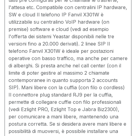
tasti pre configurati per le chiamate le trasferte,
l'attesa etc. Compatibile con centralini IP hardware,
SW e cloud Il telefono IP Fanvil X301W è
utilizzabile su centralino VoIP hardware (on
premise) software e cloud (vedi ad esempio
l'offerta dei sistemi Yeastar disponibili nelle tre
versioni fino a 20.000 derivati). 2 linee SIP Il
telefono Fanvil X301W è ideale per postazioni
operative con basso traffico, ma anche per camere
di alberghi. Si presta anche nel call center (con il
limite di poter gestire al massimo 2 chiamate
contemporanee in quanto supporta 2 accounts
SIP). Mani libere con la cuffia (con filo o cordless)
Il connettore plug standard RJ9 per la cuffia,
permette di collegare cuffie con filo professionali
(vedi Ezlight PRO, Ezlight Top e Jabra Biz2300),
per comunicare a mani libere, mantenendo una
postura corretta. Se si desidera avere mani libere e
possibilità di muoversi, è possibile installare una