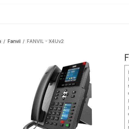
po
Teslamed
Epilazione Laser
Pedicure & Manicure
p
Fanvil
FANVIL - X4Uv2
F