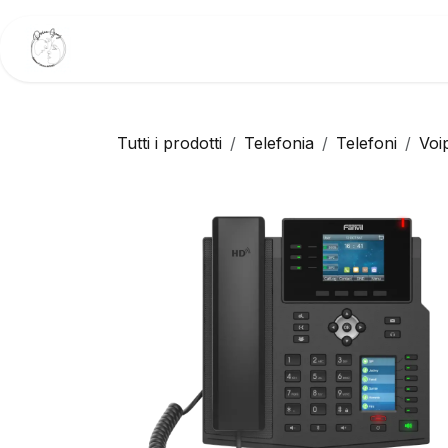
Passa al contenuto
Home
Trattamenti Viso
Trattamenti Cor
Tutti i prodotti
Telefonia
Telefoni
Voi