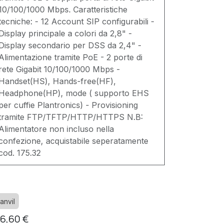
10/100/1000 Mbps. Caratteristiche
tecniche: - 12 Account SIP configurabili -
Display principale a colori da 2,8" -
Display secondario per DSS da 2,4" -
Alimentazione tramite PoE - 2 porte di
rete Gigabit 10/100/1000 Mbps -
Handset(HS), Hands-free(HF),
Headphone(HP), mode ( supporto EHS
per cuffie Plantronics) - Provisioning
tramite FTP/TFTP/HTTP/HTTPS N.B:
Alimentatore non incluso nella
confezione, acquistabile seperatamente
cod. 175.32
anvil
16,60
€