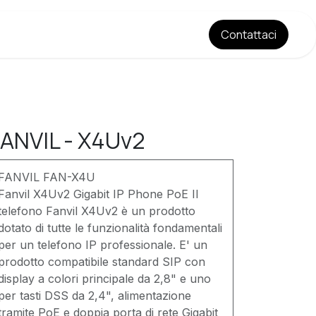
​​​​Contatt​​​​aci
Estetica di Base
Listino Prezzi
Equipè
Chi siamo
Blog
ANVIL - X4Uv2
FANVIL FAN-X4U
Fanvil X4Uv2 Gigabit IP Phone PoE Il
telefono Fanvil X4Uv2 è un prodotto
dotato di tutte le funzionalità fondamentali
per un telefono IP professionale. E' un
prodotto compatibile standard SIP con
display a colori principale da 2,8" e uno
per tasti DSS da 2,4", alimentazione
tramite PoE e doppia porta di rete Gigabit