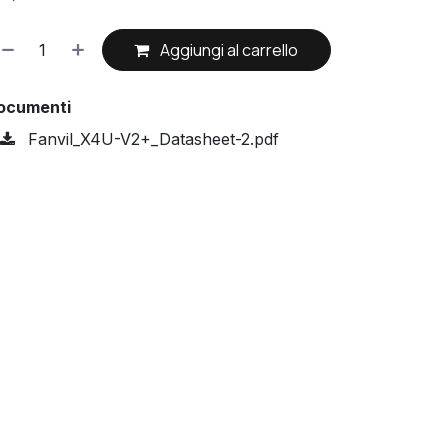
Aggiungi al carrello
ocumenti
Fanvil_X4U-V2+_Datasheet-2.pdf